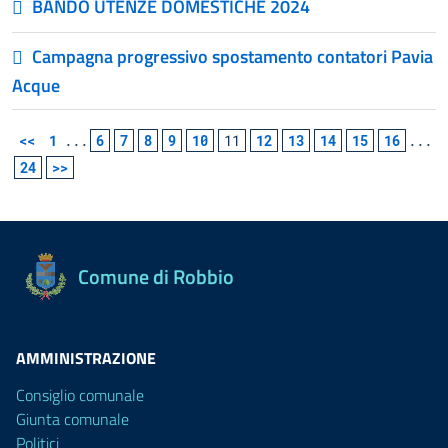
BANDO UTENZE DOMESTICHE 2024
Campagna progressivo spostamento contatori Pavia
Acque
<<
1
...
6
7
8
9
10
11
12
13
14
15
16
...
24
>>
Comune di Robbio
AMMINISTRAZIONE
Consiglio comunale
Giunta comunale
Politici