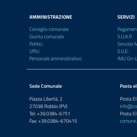
AMMINISTRAZIONE
SERVIZI
Consiglio comunale
Pagament
Giunta comunale
S.U.A.P.
Politici
Servizio
Uffici
S.U.E.
Personale amministrativo
IMU On-L
Sede Comunale
Posta el
Piazza Libertà, 2
Posta El
27038 Robbio (PV)
info@com
Tel: +39.0384-6751
Posta El
Fax: +39.0384-670415
comune.