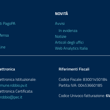
NOVITÀ
i PagoPA
Avvisi
In evidenza
 Mensa
Notizie
Articoli degli uffici
ine
Web Analytics Italia
ettronica
Riferimenti Fiscali
ettronica Istituzionale:
Codice Fiscale: 83001450184
une.robbio.pv.it
Partita IVA: 00453660185
ettronica Certificata:
Codice Univoco fatturazione:
6
robbio@pec.it