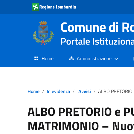
Comune di R
Portale Istituzion
Home
Amministrazione
Home
In evidenza
Avvisi
ALBO PRETORIO e PUBBLICAZIONI DI MATRIMONIO – Nuovo Link
ALBO PRETORIO e P
MATRIMONIO – Nuov