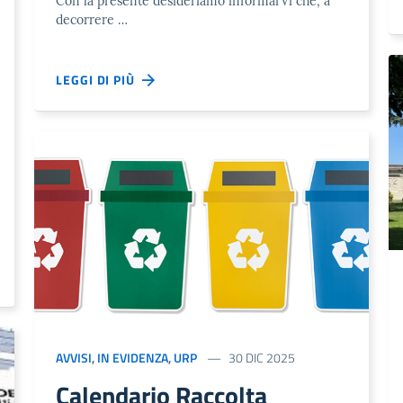
Con la presente desideriamo informarVi che, a
decorrere …
LEGGI DI PIÙ
AVVISI
,
IN EVIDENZA
,
URP
30 DIC 2025
Calendario Raccolta