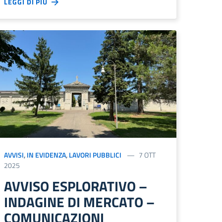
LEGGI DI PIÙ
AVVISI
,
IN EVIDENZA
,
LAVORI PUBBLICI
7 OTT
2025
AVVISO ESPLORATIVO –
INDAGINE DI MERCATO –
COMUNICAZIONI