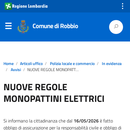
⋮
Comune di Robbio
Home
Articoli uffico
Polizia locale e commercio
In evidenza
Avvisi
NUOVE REGOLE MONOPATTINI ELETTRICI
NUOVE REGOLE
MONOPATTINI ELETTRICI
Si informano la cittadinanza che dal
16/05/2026
è fatto
obbligo di assicurazione per la responsabilità civile e obbligo di