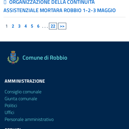
ORGANIZZAZIONE DELLA CONTINUITÀ
ASSISTENZIALE MORTARA ROBBIO 1-2-3 MAGGIO
1
2
3
4
5
6
...
22
>>
Comune di Robbio
AMMINISTRAZIONE
Consiglio comunale
Giunta comunale
Politici
Uffici
Personale amministrativo