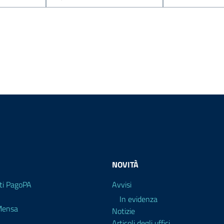
NOVITÀ
i PagoPA
Avvisi
In evidenza
 Mensa
Notizie
Articoli degli uffici