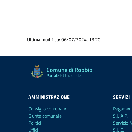
Ultima modifica:
06/07/2024, 13:20
Comune di Robbio
Portale Istituzionale
AMMINISTRAZIONE
SERVIZI
Consiglio comunale
Pagament
Giunta comunale
S.U.A.P.
Politici
Servizio
Uffici
S.U.E.