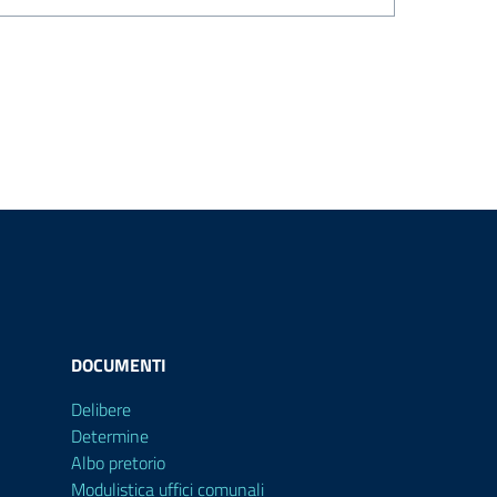
DOCUMENTI
Delibere
Determine
Albo pretorio
Modulistica uffici comunali