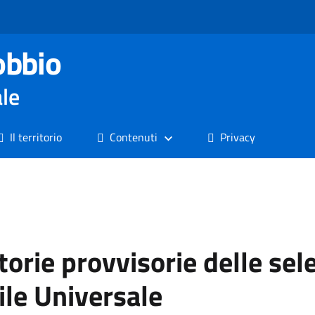
obbio
ale
Il territorio
Contenuti
Privacy
orie provvisorie delle sele
ile Universale