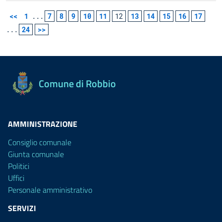
<<
1
...
7
8
9
10
11
12
13
14
15
16
17
...
24
>>
Comune di Robbio
AMMINISTRAZIONE
Consiglio comunale
Giunta comunale
Politici
Uffici
Personale amministrativo
SERVIZI