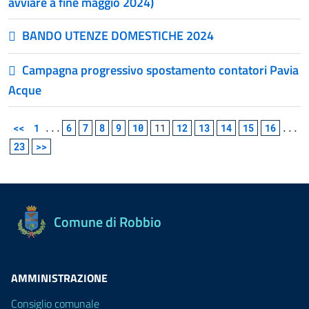
avviare a fine maggio 2024)
BANDO UTENZE DOMESTICHE 2024
Campagna progressivo spostamento contatori Pavia
Acque
<<
1
...
6
7
8
9
10
11
12
13
14
15
16
...
23
>>
Comune di Robbio
AMMINISTRAZIONE
Consiglio comunale