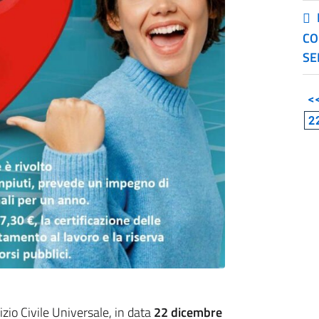
CO
SE
<
2
vizio Civile Universale, in data
22 dicembre