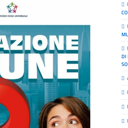
CO
MU
DI
SO