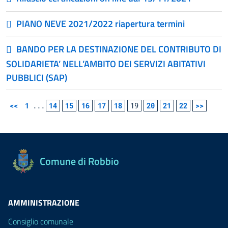
PIANO NEVE 2021/2022 riapertura termini
BANDO PER LA DESTINAZIONE DEL CONTRIBUTO DI
SOLIDARIETA’ NELL’AMBITO DEI SERVIZI ABITATIVI
PUBBLICI (SAP)
<<
1
...
14
15
16
17
18
19
20
21
22
>>
Comune di Robbio
AMMINISTRAZIONE
Consiglio comunale