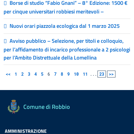
Borse di studio “Fabio Gnani” – 8° Edizione: 1500 €
per cinque universitari robbiesi meritevoli –
Nuovi orari piazzola ecologica dal 1 marzo 2025
Avviso pubblico – Selezione, per titoli e colloquio,
per l’affidamento di incarico professionale a 2 psicologi
per l’Ambito Distrettuale della Lomellina
<<
1
2
3
4
5
6
7
8
9
10
11
...
23
>>
Comune di Robbio
AMMINISTRAZIONE