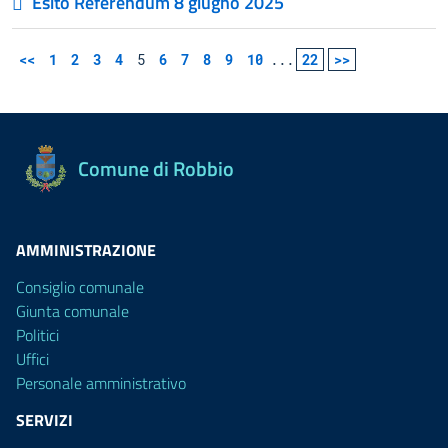
Esito Referendum 8 giugno 2025
<<
1
2
3
4
5
6
7
8
9
10
...
22
>>
Comune di Robbio
AMMINISTRAZIONE
Consiglio comunale
Giunta comunale
Politici
Uffici
Personale amministrativo
SERVIZI