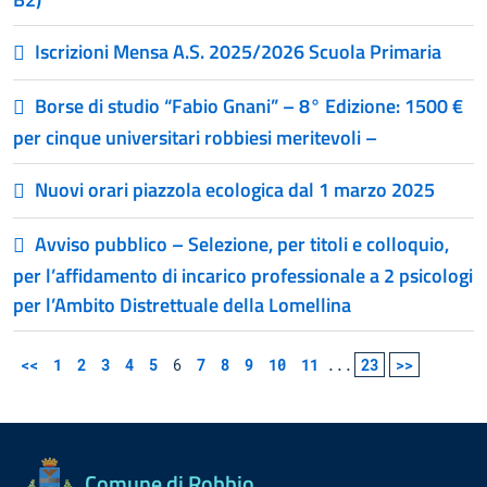
Iscrizioni Mensa A.S. 2025/2026 Scuola Primaria
Borse di studio “Fabio Gnani” – 8° Edizione: 1500 €
per cinque universitari robbiesi meritevoli –
Nuovi orari piazzola ecologica dal 1 marzo 2025
Avviso pubblico – Selezione, per titoli e colloquio,
per l’affidamento di incarico professionale a 2 psicologi
per l’Ambito Distrettuale della Lomellina
<<
1
2
3
4
5
6
7
8
9
10
11
...
23
>>
Comune di Robbio