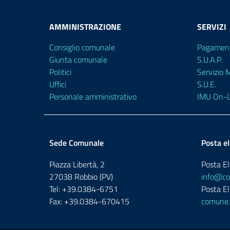
AMMINISTRAZIONE
SERVIZI
Consiglio comunale
Pagament
Giunta comunale
S.U.A.P.
Politici
Servizio
Uffici
S.U.E.
Personale amministrativo
IMU On-L
Sede Comunale
Posta el
Piazza Libertà, 2
Posta El
27038 Robbio (PV)
info@com
Tel: +39.0384-6751
Posta El
Fax: +39.0384-670415
comune.