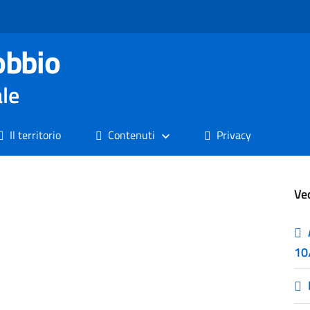
obbio
ale
Il territorio
Contenuti
Privacy
Ve
10