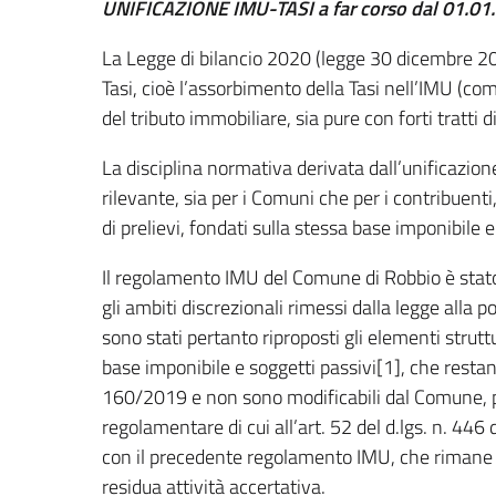
UNIFICAZIONE IMU-TASI
a far corso dal 01.0
La Legge di bilancio 2020 (legge 30 dicembre 20
Tasi, cioè l’assorbimento della Tasi nell’IMU (
del tributo immobiliare, sia pure con forti tratti 
La disciplina normativa derivata dall’unificazio
rilevante, sia per i Comuni che per i contribuent
di prelievi, fondati sulla stessa base imponibile 
Il regolamento IMU del Comune di Robbio è stato 
gli ambiti discrezionali rimessi dalla legge all
sono stati pertanto riproposti gli elementi struttu
base imponibile e soggetti passivi[1], che resta
160/2019 e non sono modificabili dal Comune, pe
regolamentare di cui all’art. 52 del d.lgs. n. 44
con il precedente regolamento IMU, che rimane a
residua attività accertativa.