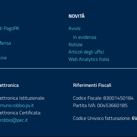
NOVITÀ
i PagoPA
Avvisi
In evidenza
 Mensa
Notizie
Articoli degli uffici
ine
Web Analytics Italia
ettronica
Riferimenti Fiscali
ettronica Istituzionale:
Codice Fiscale: 83001450184
une.robbio.pv.it
Partita IVA: 00453660185
ettronica Certificata:
Codice Univoco fatturazione:
6
robbio@pec.it