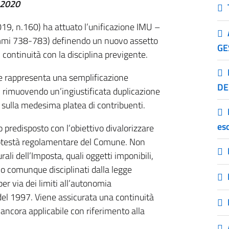
1.2020
19, n.160) ha attuato l’unificazione IMU –
commi 738-783) definendo un nuovo assetto
GE
di continuità con la disciplina previgente.
ne rappresenta una semplificazione
DE
i, rimuovendo un’ingiustificata duplicazione
e sulla medesima platea di contribuenti.
es
predisposto con l’obiettivo divalorizzare
a potestà regolamentare del Comune. Non
rali dell’Imposta, quali oggetti imponibili,
no comunque disciplinati dalla legge
r via dei limiti all’autonomia
6 del 1997. Viene assicurata una continuità
ncora applicabile con riferimento alla