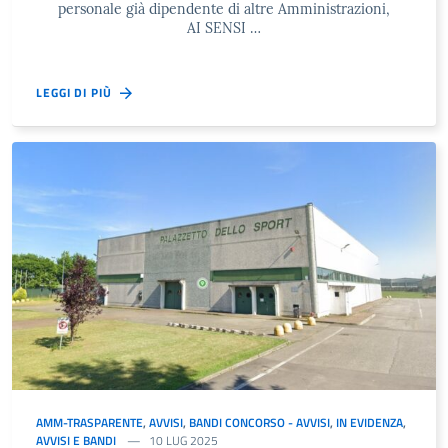
personale già dipendente di altre Amministrazioni,
AI SENSI …
LEGGI DI PIÙ
AMM-TRASPARENTE
,
AVVISI
,
BANDI CONCORSO - AVVISI
,
IN EVIDENZA
,
AVVISI E BANDI
10 LUG 2025