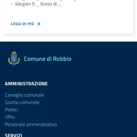
– Allegato B _ Bozza di …
LEGGI DI PIÙ
Comune di Robbio
AMMINISTRAZIONE
Consiglio comunale
Giunta comunale
Politici
Uffici
Personale amministrativo
SERVIZI