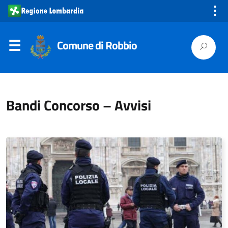
⋮
Comune di Robbio
Bandi Concorso – Avvisi