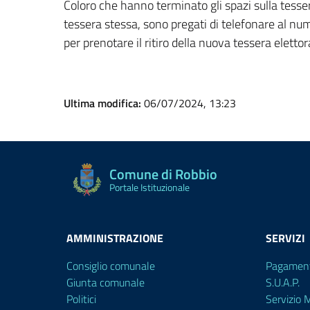
Coloro che hanno terminato gli spazi sulla tesse
tessera stessa, sono pregati di telefonare a
per prenotare il ritiro della nuova tessera elettor
Ultima modifica:
06/07/2024, 13:23
Comune di Robbio
Portale Istituzionale
AMMINISTRAZIONE
SERVIZI
Consiglio comunale
Pagament
Giunta comunale
S.U.A.P.
Politici
Servizio