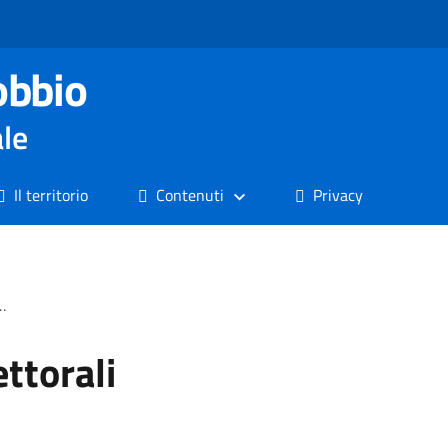
obbio
ale
Il territorio
Contenuti
Privacy
ttorali