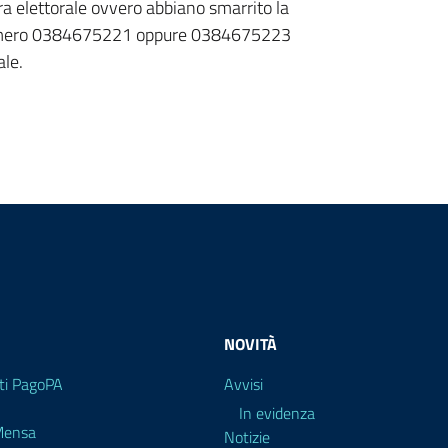
ra elettorale ovvero abbiano smarrito la
l numero 0384675221 oppure 0384675223
ale.
NOVITÀ
i PagoPA
Avvisi
In evidenza
 Mensa
Notizie