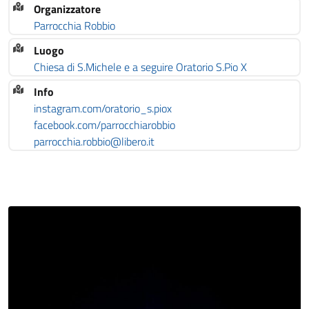
Organizzatore
Parrocchia Robbio
Luogo
Chiesa di S.Michele e a seguire Oratorio S.Pio X
Info
instagram.com/oratorio_s.piox
facebook.com/parrocchiarobbio
parrocchia.robbio@libero.it