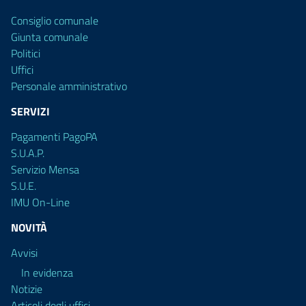
Consiglio comunale
Giunta comunale
Politici
Uffici
Personale amministrativo
SERVIZI
Pagamenti PagoPA
S.U.A.P.
Servizio Mensa
S.U.E.
IMU On-Line
NOVITÀ
Avvisi
In evidenza
Notizie
Articoli degli uffici