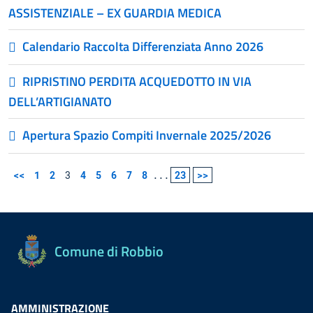
ASSISTENZIALE – EX GUARDIA MEDICA
Calendario Raccolta Differenziata Anno 2026
RIPRISTINO PERDITA ACQUEDOTTO IN VIA
DELL’ARTIGIANATO
Apertura Spazio Compiti Invernale 2025/2026
<<
1
2
3
4
5
6
7
8
...
23
>>
Comune di Robbio
AMMINISTRAZIONE