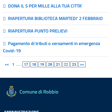
DONA IL 5 PER MILLE ALLA TUA CITTA’
RIAPERTURA BIBLIOTECA MARTEDI’ 2 FEBBRAIO
RIAPERTURA PUNTO PRELIEVI
Pagamento di tributi o versamenti in emergenza
Covid-19
<<
1
...
17
18
19
20
21
22
23
>>
Comune di Robbio
AMMINISTRAZIONE