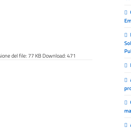
Em
Sol
Pu
one del file:
77 KB
Download:
471
pro
ma