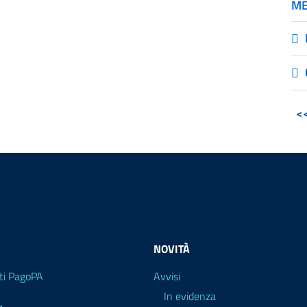
ME
<
NOVITÀ
i PagoPA
Avvisi
In evidenza