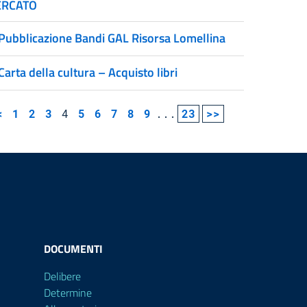
RCATO
Pubblicazione Bandi GAL Risorsa Lomellina
Carta della cultura – Acquisto libri
<
1
2
3
4
5
6
7
8
9
...
23
>>
DOCUMENTI
Delibere
Determine