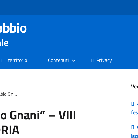
obbio
ale
Il territorio
Contenuti
Privacy
Ve
one: GRADUATORIA
o Gnani” – VIII
fes
ORIA
is