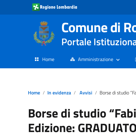
Comune di R
Portale Istituzion
Home
Amministrazione
Home
In evidenza
Avvisi
Borse di studio “Fabio Gnani” – VIII Edizi
Borse di studio “Fabi
Edizione: GRADUAT