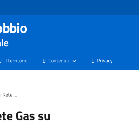
obbio
ale
Il territorio
Contenuti
Privacy
orio comunale
te Gas su