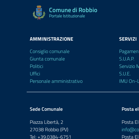
Comune di Robbio
Portale Istituzionale
AMMINISTRAZIONE
SERVIZI
Consiglio comunale
Pagament
Giunta comunale
S.U.A.P.
Politici
Servizio
Uffici
S.U.E.
Personale amministrativo
IMU On-L
Sede Comunale
Posta el
Piazza Libertà, 2
Posta El
27038 Robbio (PV)
info@com
Tel: +39.0384-6751
Posta El