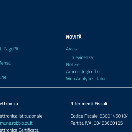
NOVITÀ
i PagoPA
Avvisi
In evidenza
 Mensa
Notizie
Articoli degli uffici
ine
Web Analytics Italia
ettronica
Riferimenti Fiscali
ettronica Istituzionale:
Codice Fiscale: 83001450184
une.robbio.pv.it
Partita IVA: 00453660185
ettronica Certificata: