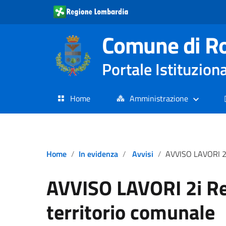
Comune di R
Portale Istituzion
Home
Amministrazione
Home
In evidenza
Avvisi
AVVISO LAVORI 2i Rete Gas su territ
AVVISO LAVORI 2i Re
territorio comunale