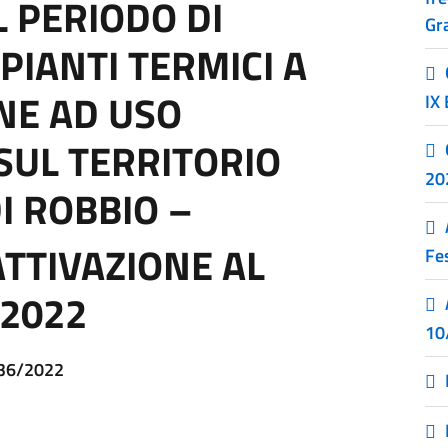
L PERIODO DI
Gr
PIANTI TERMICI A
NE AD USO
IX
SUL TERRITORIO
20
I ROBBIO –
ATTIVAZIONE AL
Fes
/2022
10
 36/2022