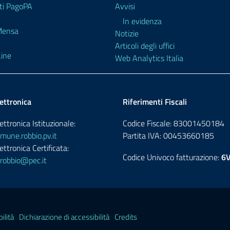
i PagoPA
Avvisi
In evidenza
 Mensa
Notizie
Articoli degli uffici
ine
Web Analytics Italia
ettronica
Riferimenti Fiscali
ettronica Istituzionale:
Codice Fiscale: 83001450184
une.robbio.pv.it
Partita IVA: 00453660185
ettronica Certificata:
Codice Univoco fatturazione:
6
robbio@pec.it
ilità
Dichiarazione di accessibilità
Credits