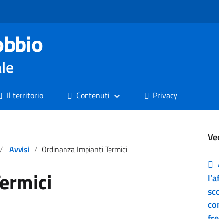
obbio
ale
Il territorio
Contenuti
Privacy
Ve
Avvisi
Ordinanza Impianti Termici
ermici
l’a
sco
co
fr