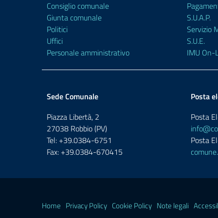
Consiglio comunale
Pagament
Giunta comunale
S.U.A.P.
Politici
Servizio
Uffici
S.U.E.
Personale amministrativo
IMU On-L
Sede Comunale
Posta el
Piazza Libertà, 2
Posta El
27038 Robbio (PV)
info@com
Tel: +39.0384-6751
Posta El
Fax: +39.0384-670415
comune.
Home
Privacy Policy
Cookie Policy
Note legali
Accessib