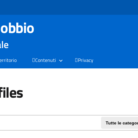
obbio
ale
territorio
Contenuti
Privacy
files
Tutte le catego