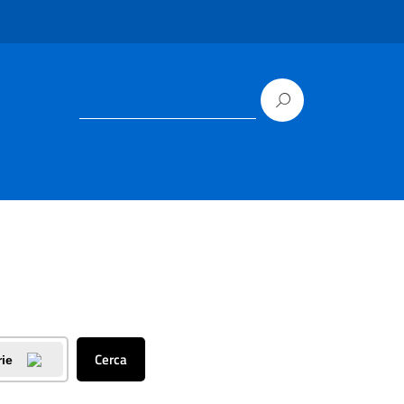
Cerca
rie